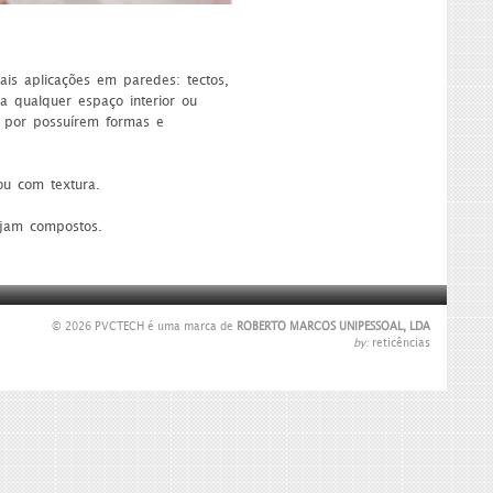
ais aplicações em paredes: tectos,
a qualquer espaço interior ou
, por possuírem formas e
ou com textura.
sejam compostos.
© 2026 PVCTECH é uma marca de
ROBERTO MARCOS UNIPESSOAL, LDA
by:
reticências