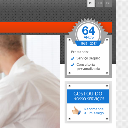
PT
EN
DE
64
ANOS
1953 - 2017
Prestando:
Serviço seguro
Consultoria
personalizada
GOSTOU DO
NOSSO SERVIÇO?
Recomende
a um amigo